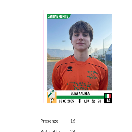
Presenze
16
Reti subite
24