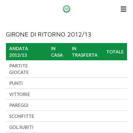
Vai
al
contenuto
principale
GIRONE DI RITORNO 2012/13
ANDATA
IN
IN
TOTALE
2012/13
CASA
TRASFERTA
PARTITE
GIOCATE
PUNTI
VITTORIE
PAREGGI
SCONFITTE
GOL SUBITI